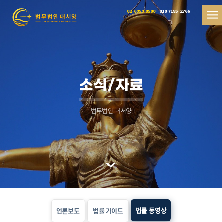
02-6959-0500
010-7185-2766
소식/자료
법무법인 대서양
법률 동영상
언론보도
법률 가이드