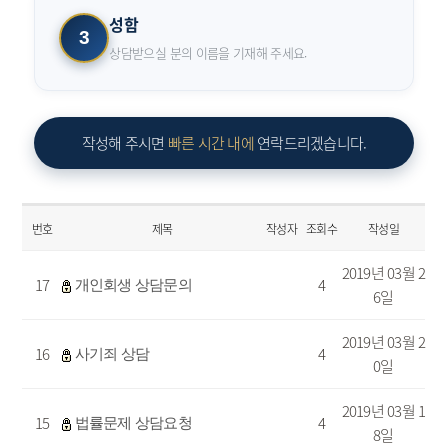
성함
3
상담받으실 분의 이름을 기재해 주세요.
작성해 주시면
빠른 시간 내에
연락드리겠습니다.
번호
제목
작성자
조회수
작성일
2019년 03월 2
17
4
개인회생 상담문의
6일
2019년 03월 2
16
4
사기죄 상담
0일
2019년 03월 1
15
4
법률문제 상담요청
8일