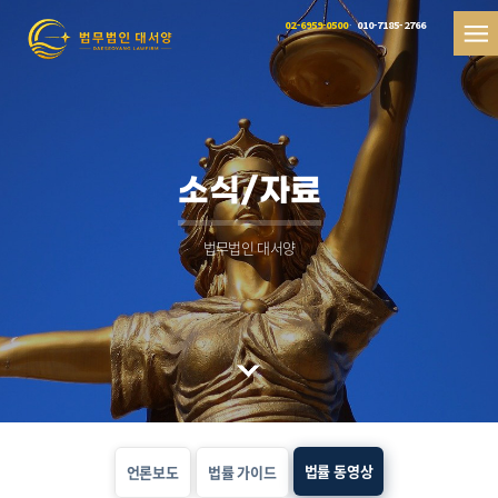
02-6959-0500
010-7185-2766
소식/자료
법무법인 대서양
법률 동영상
언론보도
법률 가이드