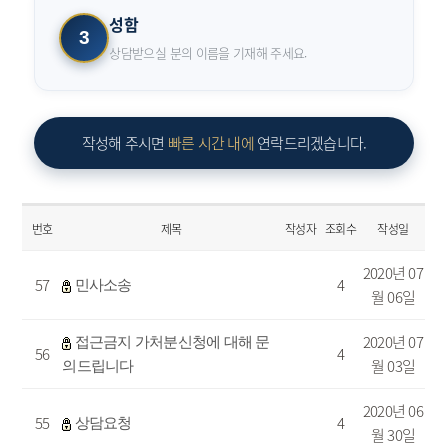
성함
3
상담받으실 분의 이름을 기재해 주세요.
작성해 주시면
빠른 시간 내에
연락드리겠습니다.
번호
제목
작성자
조회수
작성일
2020년 07
57
4
민사소송
월 06일
2020년 07
접근금지 가처분신청에 대해 문
56
4
월 03일
의드립니다
2020년 06
55
4
상담요청
월 30일